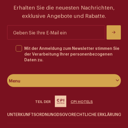
Erhalten Sie die neuesten Nachrichten,
exklusive Angebote und Rabatte.
Mit der Anmeldung zum Newsletter stimmen Sie
der Verarbeitung Ihrer personenbezogenen
Daten zu.
Menu
Über das Hotel
TEIL DER
CPI HOTELS
Zimmer und Appartements
UNTERKUNFTSORDNUNG
DSGVO
RECHTLICHE ERKLÄRUNG
CO
Wellness