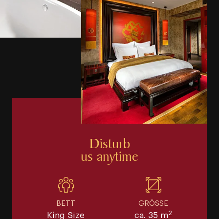
Disturb
us anytime
BETT
GRÖSSE
2
King Size
ca. 35 m