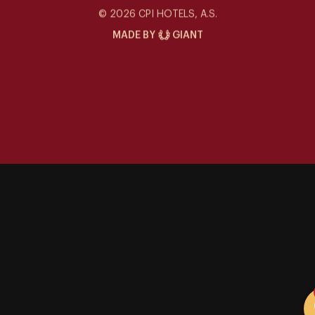
Siddharta Café
© 2026 CPI HOTELS, A.S.
MADE BY
GIANT
Special Offers
Kontakt
Galerie
Events im Siddharta
Aktivitäten
Karriere
Nachhaltigkeit