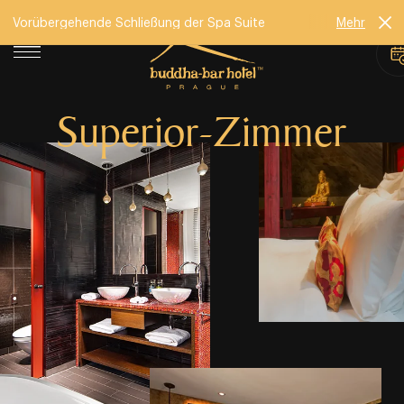
Vorübergehende Schließung der Spa Suite
Mehr
Superior⁠⁠⁠⁠⁠⁠⁠⁠⁠-⁠⁠⁠⁠⁠⁠⁠⁠⁠Zimmer