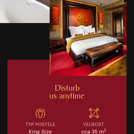
Disturb
us anytime
TYP POSTELE
VELIKOST
2
King Size
cca 35 m