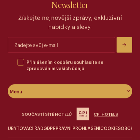
Newsletter
Získejte nejnovější zprávy, exkluzivní
nabídky a slevy.
Přihlášením k odběru souhlasíte se
zpracováním vašich údajů.
Menu
O hotelu
SOUČÁSTÍ SÍTĚ HOTELŮ
CPI HOTELS
Pokoje & apartmány
UBYTOVACÍ ŘÁD
GDPR
PRÁVNÍ PROHLÁŠENÍ
COOKIES
OBCHOD
Wellness