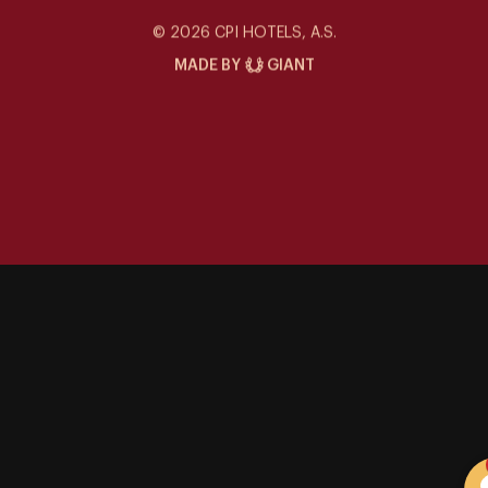
Siddharta Café
© 2026 CPI HOTELS, A.S.
MADE BY
GIANT
Speciální nabídky
Kontakt
Galerie
Eventy v Siddhartě
Kam vyrazit
Kariéra
Udržitelnost