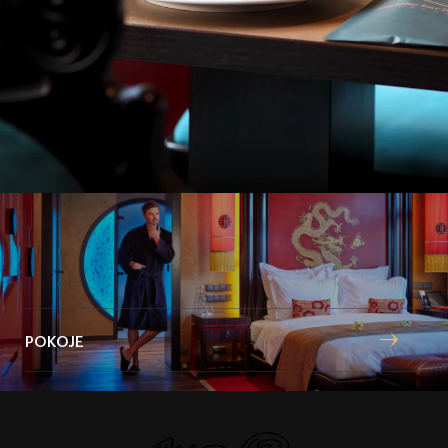
styl snoubí s atmosférou východních kultur.
Boutique hotel
POKOJE