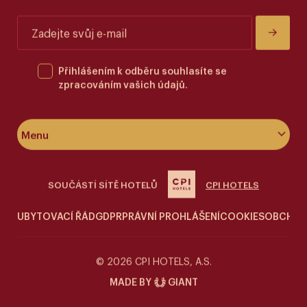
Přihlášením k odběru souhlasíte se
zpracováním vašich údajů.
Menu
O hotelu
SOUČÁSTÍ SÍTĚ HOTELŮ
CPI HOTELS
Pokoje & apartmány
UBYTOVACÍ ŘÁD
GDPR
PRÁVNÍ PROHLÁŠENÍ
COOKIES
OBCHOD
Wellness
Siddharta Café
© 2026 CPI HOTELS, A.S.
MADE BY
GIANT
Speciální nabídky