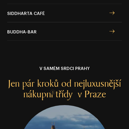
SIDDHARTA CAFÉ
BUDDHA⁠⁠⁠⁠⁠⁠⁠⁠⁠⁠⁠⁠⁠⁠⁠⁠-⁠⁠⁠⁠⁠⁠⁠⁠⁠⁠⁠⁠⁠⁠⁠⁠BAR
V SAMÉM SRDCI PRAHY
Jen pár
kroků od nejluxusnější
nákupní
třídy
v Praze