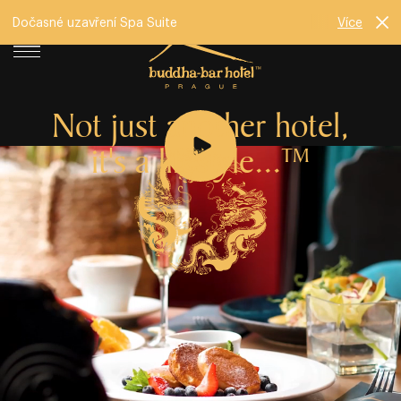
Dočasné uzavření Spa Suite
Více
Not just another hotel,
it's a lifestyle...
TM
Od roku 2009 mění Buddha⁠⁠⁠⁠⁠⁠⁠⁠⁠⁠⁠⁠⁠-⁠⁠⁠⁠⁠⁠⁠⁠⁠⁠⁠⁠⁠Bar Hotel Prague pohled na
moderní ubytování v srdci města. V klidném prostředí jen
pár kroků od Staroměstského náměstí se moderní životní