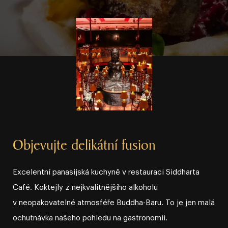
Objevujte delikátní fusion
Excelentní panasijská kuchyně v restauraci Siddharta
Café. Koktejly z nejkvalitnějšího alkoholu
v neopakovatelné atmosféře Buddha⁠⁠⁠⁠⁠⁠⁠⁠⁠⁠⁠⁠⁠-⁠⁠⁠⁠⁠⁠⁠⁠⁠⁠⁠⁠⁠Baru. To je jen malá
ochutnávka našeho pohledu na gastronomii.