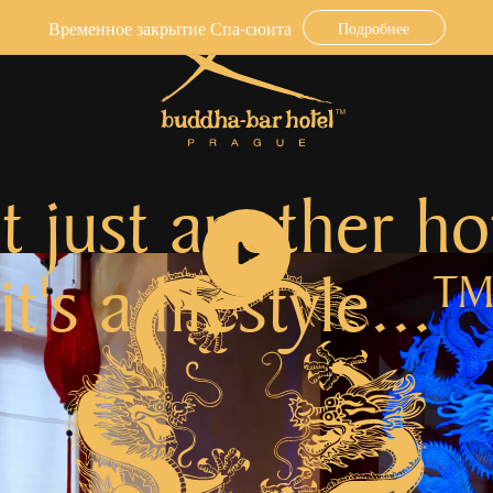
Временное закрытие Спа-сюита
Подробнее
 just another ho
it's a lifestyle...
T