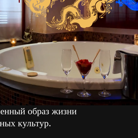
⁠⁠⁠⁠⁠⁠⁠⁠Bar Hotel Prague меняет
илье в центре города. В
 шагах от
менный образ жизни
чных культур.