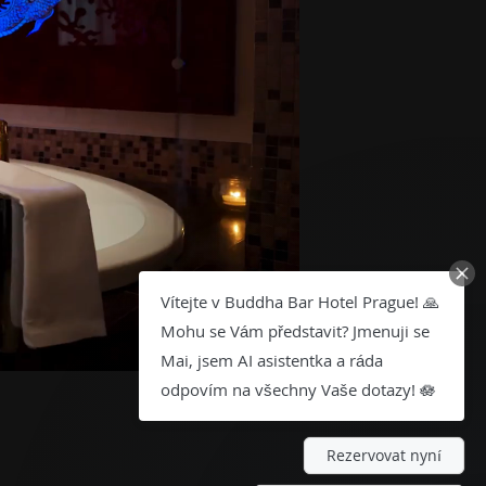
Vítejte v Buddha Bar Hotel Prague! 🙏
Mohu se Vám představit? Jmenuji se
Mai, jsem AI asistentka a ráda
odpovím na všechny Vaše dotazy! 🪷
Rezervovat nyní