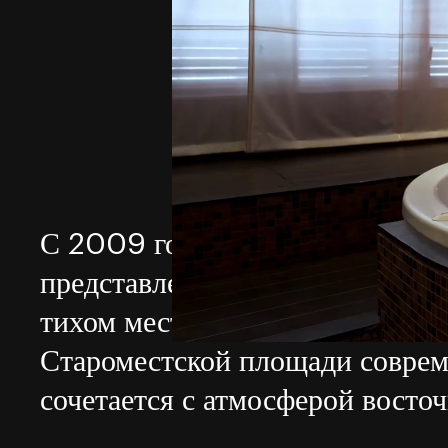
С 2009 года отель Buddha⁠⁠⁠⁠⁠⁠⁠⁠⁠⁠-⁠⁠⁠⁠⁠⁠
представление о современном ж
тихом месте всего в нескольких
Староместской площади совре
сочетается с атмосферой восто