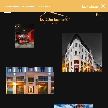
Временное закрытие Спа-сюита
Подробнее