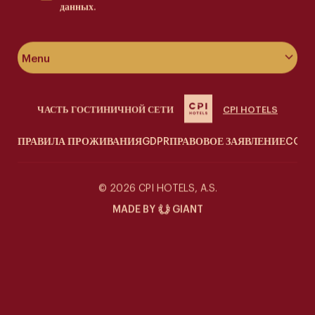
данных.
Menu
Об отеле
ЧАСТЬ ГОСТИНИЧНОЙ СЕТИ
CPI HOTELS
Номера & люксы
ПРАВИЛА ПРОЖИВАНИЯ
GDPR
ПРАВОВОЕ ЗАЯВЛЕНИЕ
COOK
Велнес
Siddharta Café
© 2026 CPI HOTELS, A.S.
MADE BY
GIANT
Специальные предложения
Контакт
Галерея