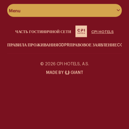
Menu
Об отеле
ЧАСТЬ ГОСТИНИЧНОЙ СЕТИ
CPI HOTELS
Номера & люксы
ПРАВИЛА ПРОЖИВАНИЯ
GDPR
ПРАВОВОЕ ЗАЯВЛЕНИЕ
COOK
Велнес
Siddharta Café
© 2026 CPI HOTELS, A.S.
MADE BY
GIANT
Специальные предложения
Контакт
Галерея
Ивенты в Siddharta