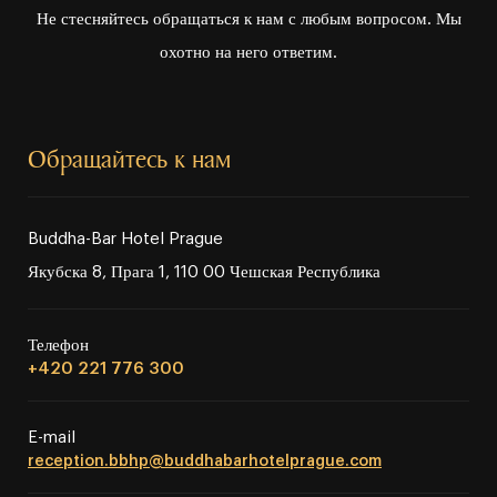
Не стесняйтесь обращаться к нам с любым вопросом. Мы
охотно на него ответим.
Обращайтесь к нам
Buddha⁠⁠-⁠⁠Bar Hotel Prague
Якубска 8, Прага 1, 110 00 Чешская Республика
Телефон
+420 221 776 300
E⁠⁠⁠⁠⁠⁠⁠⁠⁠⁠⁠⁠⁠⁠⁠⁠⁠⁠⁠⁠⁠⁠⁠⁠⁠⁠⁠⁠⁠⁠⁠⁠⁠⁠⁠⁠⁠⁠⁠⁠⁠⁠⁠⁠⁠⁠⁠⁠⁠⁠⁠⁠⁠⁠⁠⁠⁠⁠⁠⁠⁠⁠⁠⁠⁠⁠⁠⁠⁠⁠⁠⁠⁠⁠⁠⁠⁠⁠⁠⁠⁠⁠⁠⁠⁠⁠⁠⁠⁠⁠⁠⁠⁠⁠⁠⁠⁠⁠⁠⁠⁠⁠⁠⁠⁠⁠⁠⁠⁠⁠⁠⁠⁠⁠⁠⁠⁠⁠⁠-⁠⁠⁠⁠⁠⁠⁠⁠⁠⁠⁠⁠⁠⁠⁠⁠⁠⁠⁠⁠⁠⁠⁠⁠⁠⁠⁠⁠⁠⁠⁠⁠⁠⁠⁠⁠⁠⁠⁠⁠⁠⁠⁠⁠⁠⁠⁠⁠⁠⁠⁠⁠⁠⁠⁠⁠⁠⁠⁠⁠⁠⁠⁠⁠⁠⁠⁠⁠⁠⁠⁠⁠⁠⁠⁠⁠⁠⁠⁠⁠⁠⁠⁠⁠⁠⁠⁠⁠⁠⁠⁠⁠⁠⁠⁠⁠⁠⁠⁠⁠⁠⁠⁠⁠⁠⁠⁠⁠⁠⁠⁠⁠⁠⁠⁠⁠⁠⁠⁠mail
reception.bbhp@buddhabarhotelprague.com