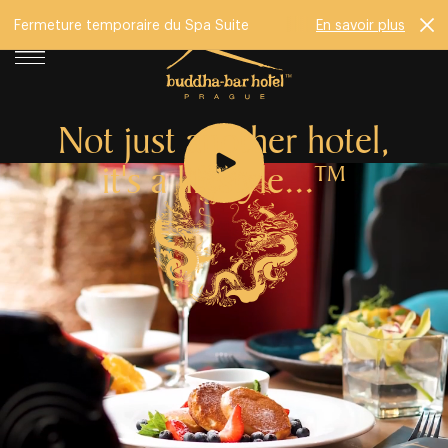
Fermeture temporaire du Spa Suite
En savoir plus
Not just another hotel,
it's a lifestyle...
TM
Depuis 2009, le Buddha⁠⁠⁠⁠⁠⁠⁠⁠⁠⁠⁠⁠-⁠⁠⁠⁠⁠⁠⁠⁠⁠⁠⁠⁠Bar Hotel Prague change l’idée
que l’on se fait d’un hébergement moderne au cœur
d’une ville. Dans un environnement tranquille à