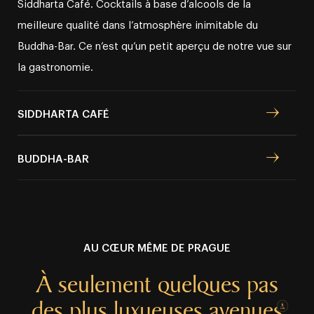
Siddharta Café. Cocktails à base d’alcools de la
meilleure qualité dans l’atmosphère inimitable du
Buddha⁠⁠⁠⁠⁠⁠⁠⁠⁠⁠⁠⁠-⁠⁠⁠⁠⁠⁠⁠⁠⁠⁠⁠⁠Bar. Ce n’est qu’un petit aperçu de notre vue sur
la gastronomie.
SIDDHARTA CAFÉ
BUDDHA⁠⁠⁠⁠⁠⁠⁠⁠⁠⁠⁠⁠⁠⁠⁠-⁠⁠⁠⁠⁠⁠⁠⁠⁠⁠⁠⁠⁠⁠⁠BAR
AU CŒUR MÊME DE PRAGUE
À seulement quelques
pas
des plus luxueuses
avenues