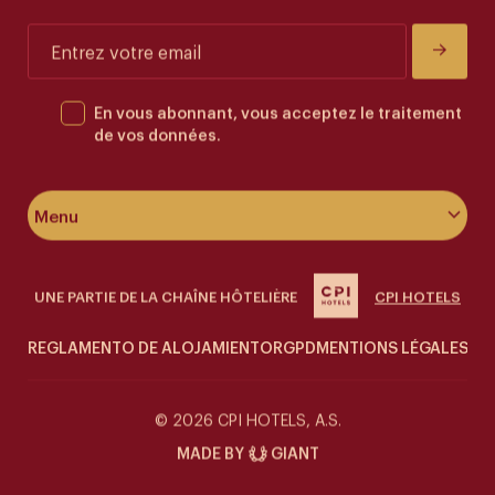
En vous abonnant, vous acceptez le traitement
de vos données.
Menu
À propos de l’hôtel
UNE PARTIE DE LA CHAÎNE HÔTELIÈRE
CPI HOTELS
Chambres & suites
REGLAMENTO DE ALOJAMIENTO
RGPD
MENTIONS LÉGALES
CO
Bien⁠⁠⁠⁠⁠⁠⁠⁠⁠⁠⁠⁠⁠⁠⁠⁠⁠⁠⁠⁠⁠⁠⁠⁠⁠⁠⁠⁠⁠⁠⁠⁠-⁠⁠⁠⁠⁠⁠⁠⁠⁠⁠⁠⁠⁠⁠⁠⁠⁠⁠⁠⁠⁠⁠⁠⁠⁠⁠⁠⁠⁠⁠⁠⁠être
Siddharta Café
© 2026 CPI HOTELS, A.S.
MADE BY
GIANT
Offres spéciales