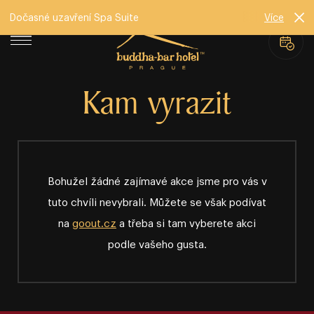
Dočasné uzavření Spa Suite
Více
Kam vyrazit
Bohužel žádné zajímavé akce jsme pro vás v
tuto chvíli nevybrali. Můžete se však podívat
na
goout.cz
a třeba si tam vyberete akci
podle vašeho gusta.