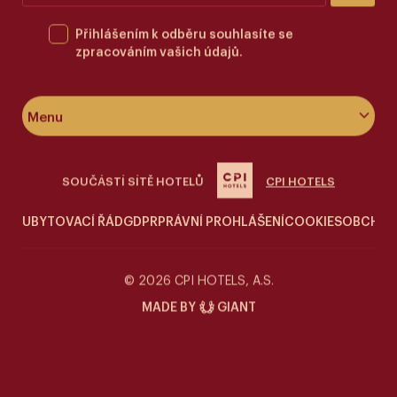
Přihlášením k odběru souhlasíte se
zpracováním vašich údajů.
Menu
O hotelu
SOUČÁSTÍ SÍTĚ HOTELŮ
CPI HOTELS
Pokoje & apartmány
UBYTOVACÍ ŘÁD
GDPR
PRÁVNÍ PROHLÁŠENÍ
COOKIES
OBCHOD
Wellness
Siddharta Café
© 2026 CPI HOTELS, A.S.
MADE BY
GIANT
Speciální nabídky
Kontakt