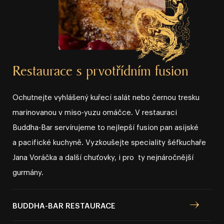
Restaurace s prvotřídním fusion
Ochutnejte vyhlášený kuřecí salát nebo černou tresku
marinovanou v miso⁠⁠⁠⁠⁠⁠⁠⁠⁠⁠⁠⁠⁠⁠⁠-⁠⁠⁠⁠⁠⁠⁠⁠⁠⁠⁠⁠⁠⁠⁠yuzu omáčce. V restauraci
Buddha⁠⁠⁠⁠⁠⁠⁠⁠⁠⁠⁠⁠⁠⁠⁠-⁠⁠⁠⁠⁠⁠⁠⁠⁠⁠⁠⁠⁠⁠⁠Bar servírujeme to nejlepší fusion pan asijské
a pacifické kuchyně. Vyzkoušejte speciality šéfkuchaře
Jana Voráčka a další chuťovky, i pro ty nejnáročnější
gurmány.
KAM DÁL?
BUDDHA⁠⁠⁠⁠⁠⁠⁠⁠⁠⁠⁠⁠⁠⁠⁠⁠⁠⁠-⁠⁠⁠⁠⁠⁠⁠⁠⁠⁠⁠⁠⁠⁠⁠⁠⁠⁠BAR RESTAURACE
Speciální nabídky