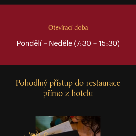
Otevírací doba
Pondělí ⁠⁠⁠–⁠⁠⁠⁠ Neděle (7:30 ⁠⁠⁠–⁠⁠⁠⁠ 15:30)
Pohodlný přístup do restaurace
přímo z hotelu