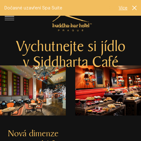
Dočasné uzavření Spa Suite
Více
Vychutnejte si jídlo
v Siddharta Café
Nová dimenze