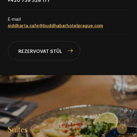
E⁠⁠⁠⁠⁠⁠⁠⁠⁠⁠⁠⁠⁠⁠⁠⁠⁠⁠-⁠⁠⁠⁠⁠⁠⁠⁠⁠⁠⁠⁠⁠⁠⁠⁠⁠⁠mail
siddharta.cafe@buddhabarhotelprague.com
REZERVOVAT STŮL
Suites