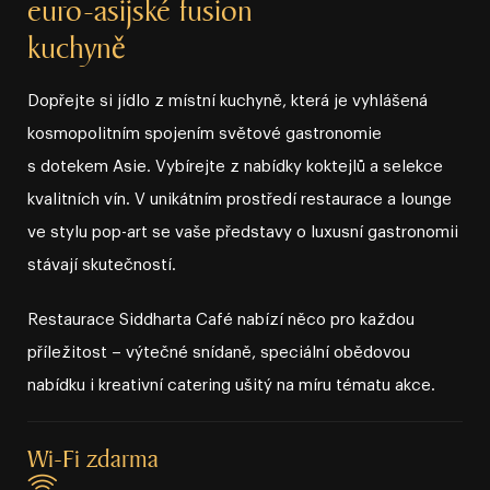
euro⁠⁠⁠⁠⁠⁠⁠⁠⁠⁠⁠⁠⁠⁠⁠-⁠⁠⁠⁠⁠⁠⁠⁠⁠⁠⁠⁠⁠⁠⁠asijské fusion
kuchyně
Dopřejte si jídlo z místní kuchyně, která je vyhlášená
kosmopolitním spojením světové gastronomie
s dotekem Asie. Vybírejte z nabídky koktejlů a selekce
kvalitních vín. V unikátním prostředí restaurace a lounge
ve stylu pop⁠⁠⁠⁠⁠⁠⁠⁠⁠⁠⁠⁠⁠⁠⁠⁠⁠⁠-⁠⁠⁠⁠⁠⁠⁠⁠⁠⁠⁠⁠⁠⁠⁠⁠⁠⁠art se vaše představy o luxusní gastronomii
stávají skutečností.
Restaurace Siddharta Café nabízí něco pro každou
příležitost – výtečné snídaně, speciální obědovou
nabídku i kreativní catering ušitý na míru tématu akce.
Wi⁠-⁠Fi zdarma