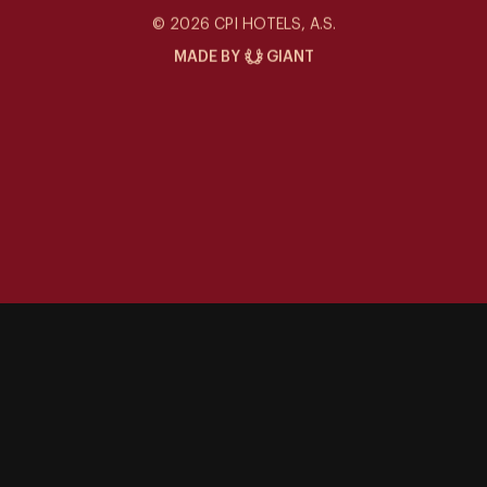
Siddharta Café
© 2026 CPI HOTELS, A.S.
MADE BY
GIANT
Speciální nabídky
Kontakt
Galerie
Eventy v Siddhartě
Kam vyrazit
Kariéra
Udržitelnost