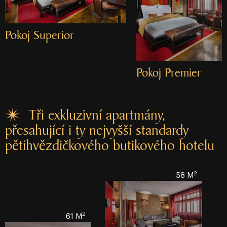
Pokoj Superior
Pokoj Premier
Tři exkluzivní apartmány,
přesahující i ty nejvyšší standardy
pětihvězdičkového butikového hotelu
2
58 M
2
61 M