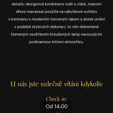
detaily: designová kombinace rudé a zlaté, masivní
dřevo macassar použité na nábytkové solitéry
v kontrastu s moderním červeným lakem a dotek umění
v podobě stylových dekorací, to vše dokreslené
tlumeným osvětlením broušených lamp navozujícím
podmanivou intimní atmosféru.
U nás jste srdečně vítáni kdykoliv
Check⁠⁠⁠⁠⁠⁠⁠⁠⁠⁠⁠⁠⁠⁠⁠⁠⁠⁠⁠⁠⁠⁠⁠⁠⁠⁠⁠⁠⁠⁠⁠-⁠⁠⁠⁠⁠⁠⁠⁠⁠⁠⁠⁠⁠⁠⁠⁠⁠⁠⁠⁠⁠⁠⁠⁠⁠⁠⁠⁠⁠⁠⁠in:
Od 14:00