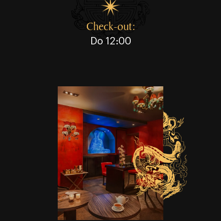
Check⁠⁠⁠⁠⁠⁠⁠⁠⁠⁠⁠⁠⁠⁠⁠⁠⁠⁠⁠⁠⁠⁠⁠⁠⁠⁠⁠⁠⁠⁠⁠-⁠⁠⁠⁠⁠⁠⁠⁠⁠⁠⁠⁠⁠⁠⁠⁠⁠⁠⁠⁠⁠⁠⁠⁠⁠⁠⁠⁠⁠⁠⁠out:
Do 12:00