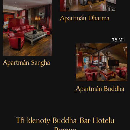
Apartmán Dharma
2
78 M
Apartmán Sangha
Apartmán Buddha
Tři klenoty Buddha⁠⁠⁠⁠⁠⁠⁠⁠-⁠⁠⁠⁠⁠⁠⁠⁠Bar Hotelu
Prague