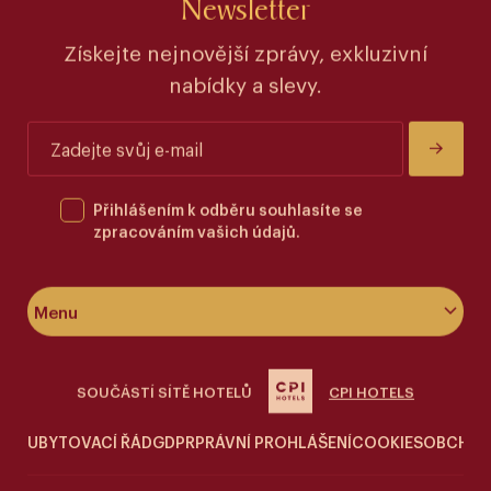
Newsletter
Získejte nejnovější zprávy, exkluzivní
nabídky a slevy.
Přihlášením k odběru souhlasíte se
zpracováním vašich údajů.
Menu
O hotelu
SOUČÁSTÍ SÍTĚ HOTELŮ
CPI HOTELS
Pokoje & apartmány
UBYTOVACÍ ŘÁD
GDPR
PRÁVNÍ PROHLÁŠENÍ
COOKIES
OBCHOD
Wellness