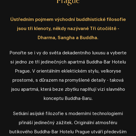
Ústředním pojmem východní buddhistické filosofie
jsou tři klenoty, někdy nazývané Tři útočiště ⁠⁠⁠⁠⁠⁠⁠⁠-⁠⁠⁠⁠⁠⁠⁠⁠
Dharma, Sangha a Buddha.
Ponořte se i vy do světa dekadentního luxusu a vyberte
si jedno ze tří jedinečných apartmá Buddha⁠⁠⁠⁠⁠⁠⁠⁠-⁠⁠⁠⁠⁠⁠⁠⁠Bar Hotelu
Prague. V orientálním eklektickém stylu, velkoryse
prostorné, s důrazem na promyšlené detaily ⁠⁠⁠⁠⁠⁠⁠⁠-⁠⁠⁠⁠⁠⁠⁠⁠ taková
jsou apartmá, která beze zbytku naplňují vizi slavného
konceptu Buddha⁠⁠⁠⁠⁠⁠⁠⁠-⁠⁠⁠⁠⁠⁠⁠⁠Baru.
Setkání asijské filozofie s moderními technologiemi
přináší jedinečný zážitek. Originální atmosféru
butikového Buddha⁠⁠⁠⁠⁠⁠⁠⁠-⁠⁠⁠⁠⁠⁠⁠⁠Bar Hotelu Prague utváří především