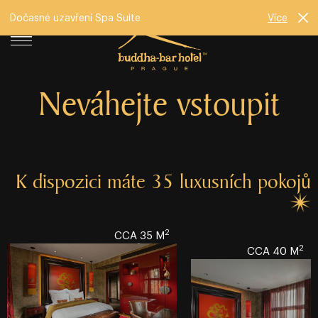
Dočasné uzavření Spa Suite
Více
Neváhejte vstoupit
K dispozici máte 35 luxusních pokojů
2
CCA 35 M
2
CCA 40 M