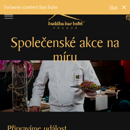
Dočasné uzavření Spa Suite
Více
Společenské akce na
míru
Připravíme událost