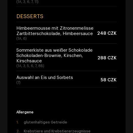
(1A, 3, 6, 7, 11)
DESSERTS
Himbeermousse mit Zitronenmelisse
248 CZK
Zartbitterschokolade, Himbeersauce
(1A, 6)
Sommerkiste aus weißer Schokolade
Schokoladen-Brownie, Kirschen,
288 CZK
Kirschsauce
(1A, 3, 5, 6, 7, 8B)
Auswahl an Eis und Sorbets
58 CZK
(7)
Allergene
glutenhaltiges Getreide
Krebstiere und Krebstiererzeugnisse