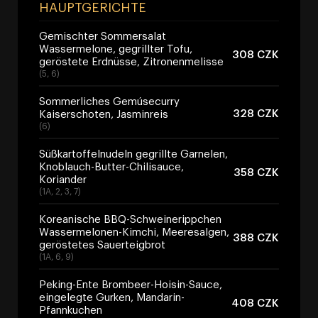
HAUPTGERICHTE
Gemischter Sommersalat
Wassermelone, gegrillter Tofu,
308 CZK
geröstete Erdnüsse, Zitronenmelisse
(5, 6)
Sommerliches Gemúsecurry
328 CZK
Kaiserschoten, Jasminreis
(6)
Süßkartoffelnudeln gegrillte Garnelen,
Knoblauch-Butter-Chilisauce,
358 CZK
Koriander
(1A, 2, 3, 7)
Koreanische BBQ-Schweinerippchen
Wassermelonen-Kimchi, Meeresalgen,
388 CZK
geröstetes Sauerteigbrot
(1A, 6, 9)
Peking-Ente Brombeer-Hoisin-Sauce,
eingelegte Gurken, Mandarin-
408 CZK
Pfannkuchen