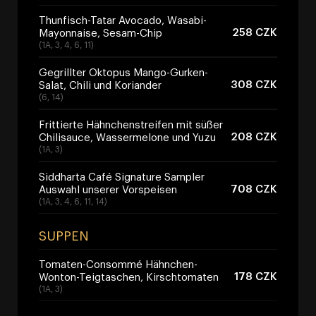
Thunfisch-Tatar Avocado, Wasabi-
258 CZK
Mayonnaise, Sesam-Chip
(1A, 3, 4, 6, 11)
Gegrillter Oktopus Mango-Gurken-
308 CZK
Salat, Chili und Koriander
(6, 14)
Frittierte Hähnchenstreifen mit süßer
208 CZK
Chilisauce, Wassermelone und Yuzu
(1A, 3)
Siddharta Café Signature Sampler
708 CZK
Auswahl unserer Vorspeisen
(1A, 3, 4, 6, 11, 14)
SUPPEN
Tomaten-Consommé Hähnchen-
178 CZK
Wonton-Teigtaschen, Kirschtomaten
(1A, 3)