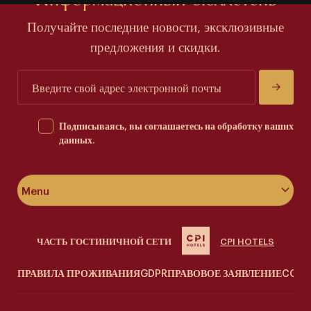
Получайте последние новости, эксклюзивные
предложения и скидки.
Подписываясь, вы соглашаетесь на обработку ваших
данных.
Menu
Об отеле
ЧАСТЬ ГОСТИНИЧНОЙ СЕТИ
CPI HOTELS
Номера & люксы
ПРАВИЛА ПРОЖИВАНИЯ
GDPR
ПРАВОВОЕ ЗАЯВЛЕНИЕ
COOK
Велнес