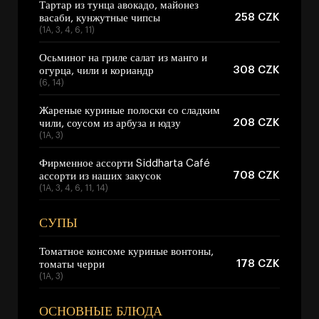
Тартар из тунца авокадо, майонез
258 CZK
васаби, кунжутные чипсы
(1A, 3, 4, 6, 11)
Осьминог на гриле салат из манго и
308 CZK
огурца, чили и кориандр
(6, 14)
Жареные куриные полоски со сладким
208 CZK
чили, соусом из арбуза и юдзу
(1A, 3)
Фирменное ассорти Siddharta Café
708 CZK
ассорти из наших закусок
(1A, 3, 4, 6, 11, 14)
СУПЫ
Томатное консоме куриные вонтоны,
178 CZK
томаты черри
(1A, 3)
ОСНОВНЫЕ БЛЮДА