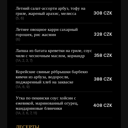
Летний салат-ассорти арбуз, тофу на
308 CZK
гриле, жареный арахис, мелисса
(5, 6)
Летнее овощное карри сахарный
328 CZK
горошек, рис жасмин
(6)
Лапша из батата креветки на гриле, соус
358 CZK
чили с чесночным маслом, кориандр
(1A, 2, 3, 7)
Корейские свиные рёбрышки барбекю
кимчи из арбуза, водоросли,
388 CZK
поджаренный хлеб на закваске
(1A, 6, 9)
Утка по-пекински соус хойсин с
ежевикой, маринованный огурец,
408 CZK
мандариновые блинчики
(1A, 3, 6, 7, 11)
ДЕСЕРТЫ