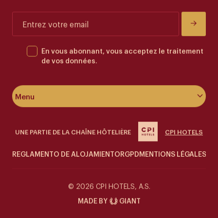
En vous abonnant, vous acceptez le traitement
de vos données.
Menu
À propos de l’hôtel
UNE PARTIE DE LA CHAÎNE HÔTELIÈRE
CPI HOTELS
Chambres & suites
REGLAMENTO DE ALOJAMIENTO
RGPD
MENTIONS LÉGALES
CO
Bien⁠⁠⁠⁠⁠⁠⁠⁠⁠⁠⁠⁠⁠⁠⁠⁠⁠⁠⁠⁠⁠⁠⁠⁠⁠⁠⁠⁠⁠⁠⁠⁠-⁠⁠⁠⁠⁠⁠⁠⁠⁠⁠⁠⁠⁠⁠⁠⁠⁠⁠⁠⁠⁠⁠⁠⁠⁠⁠⁠⁠⁠⁠⁠⁠être
Siddharta Café
© 2026 CPI HOTELS, A.S.
MADE BY
GIANT
Offres spéciales