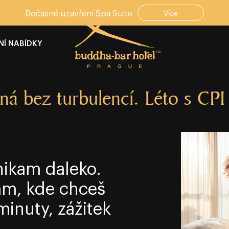
Dočasné uzavření Spa Suite
Více
NÍ NABÍDKY
á bez turbulencí. Léto s CPI
nikam daleko.
tam, kde chceš
minuty, zážitek