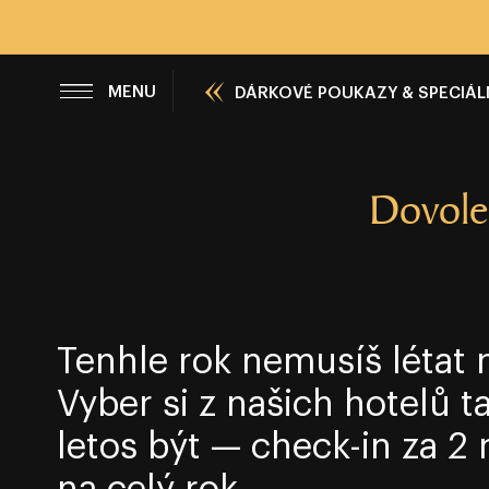
ZAVŘÍT
MENU
DÁRKOVÉ POUKAZY & SPECIÁL
Dovolen
Tenhle rok nemusíš létat 
Vyber si z našich hotelů 
letos být — check-in za 2 
na celý rok.