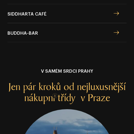
SIDDHARTA CAFÉ
BUDDHA⁠⁠⁠⁠⁠⁠⁠⁠⁠⁠⁠⁠⁠⁠⁠⁠-⁠⁠⁠⁠⁠⁠⁠⁠⁠⁠⁠⁠⁠⁠⁠⁠BAR
V SAMÉM SRDCI PRAHY
Jen pár
kroků od nejluxusnější
nákupní
třídy
v Praze