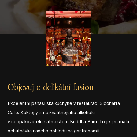
Objevujte delikátní fusion
Excelentní panasijská kuchyně v restauraci Siddharta
Café. Koktejly z nejkvalitnějšího alkoholu
v neopakovatelné atmosféře Buddha⁠⁠⁠⁠⁠⁠⁠⁠⁠⁠⁠⁠⁠-⁠⁠⁠⁠⁠⁠⁠⁠⁠⁠⁠⁠⁠Baru. To je jen malá
ochutnávka našeho pohledu na gastronomii.