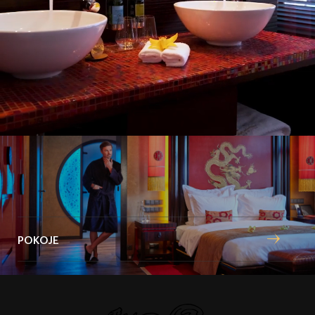
styl snoubí s atmosférou východních kultur.
Boutique hotel
POKOJE