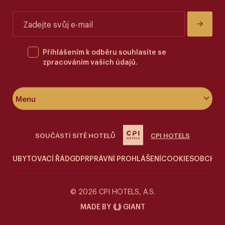
Přihlášením k odběru souhlasíte se
zpracováním vašich údajů.
Menu
O hotelu
SOUČÁSTÍ SÍTĚ HOTELŮ
CPI HOTELS
Pokoje & apartmány
UBYTOVACÍ ŘÁD
GDPR
PRÁVNÍ PROHLÁŠENÍ
COOKIES
OBCHOD
Wellness
Siddharta Café
© 2026 CPI HOTELS, A.S.
MADE BY
GIANT
Speciální nabídky