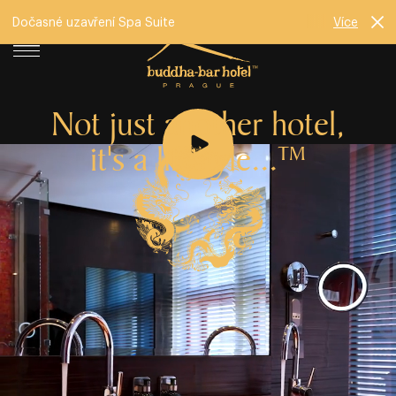
Dočasné uzavření Spa Suite
Více
Not just another hotel,
it's a lifestyle...
TM
Od roku 2009 mění Buddha⁠⁠⁠⁠⁠⁠⁠⁠⁠⁠⁠⁠⁠-⁠⁠⁠⁠⁠⁠⁠⁠⁠⁠⁠⁠⁠Bar Hotel Prague pohled na
moderní ubytování v srdci města. V klidném prostředí jen
pár kroků od Staroměstského náměstí se moderní životní